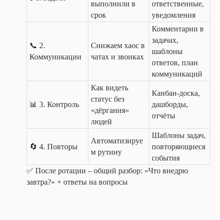
выполнили в
ответственные,
срок
уведомления
Комментарии в
задачах,
📞 2.
Снижаем хаос в
шаблоны
Коммуникации
чатах и звонках
ответов, план
коммуникаций
Как видеть
Канбан-доска,
статус без
📊 3. Контроль
дашборды,
«дёргания»
отчёты
людей
Шаблоны задач,
Автоматизируе
🔄 4. Повторы
повторяющиеся
м рутину
события
✅ После ротации – общий разбор: «Что внедрю
завтра?» + ответы на вопросы