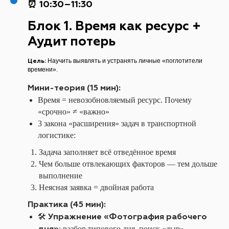
⏰ 10:30–11:30
Блок 1. Время как ресурс +
Аудит потерь
Цель:
Научить выявлять и устранять личные «поглотители
времени».
Мини-теория (15 мин):
Время = невозобновляемый ресурс. Почему
«срочно» ≠ «важно»
3 закона «расширения» задач в транспортной
логистике:
Задача заполняет всё отведённое время
Чем больше отвлекающих факторов — тем дольше
выполнение
Неясная заявка = двойная работа
Практика (45 мин):
Упражнение «Фотография рабочего
🛠️
дня»
: разбор типового дня, поиск «дыр»