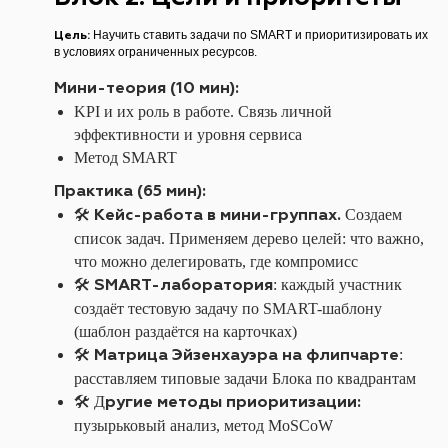
Цель:
Научить ставить задачи по SMART и приоритизировать их
в условиях ограниченных ресурсов.
Мини-теория (10 мин):
KPI и их роль в работе. Связь личной
эффективности и уровня сервиса
Метод SMART
Практика (65 мин):
Кейс-работа в мини-группах.
🛠️
Создаем
список задач. Применяем дерево целей: что важно,
что можно делегировать, где компромисс
SMART-лаборатория
🛠️
: каждый участник
создаёт тестовую задачу по SMART-шаблону
(шаблон раздаётся на карточках)
Матрица Эйзенхауэра на флипчарте
🛠️
:
расставляем типовые задачи Блока по квадрантам
ругие методы приоритизации:
🛠️ Д
пузырьковый анализ, метод MoSCoW